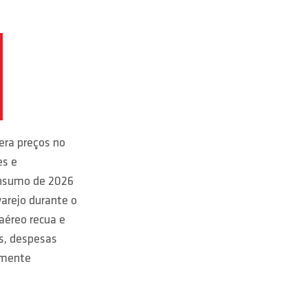
era preços no
es e
onsumo de 2026
arejo durante o
aéreo recua e
ns, despesas
lmente