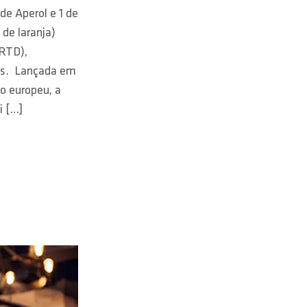
 de Aperol e 1 de
de laranja)
(RTD),
ros. Lançada em
do europeu, a
i […]