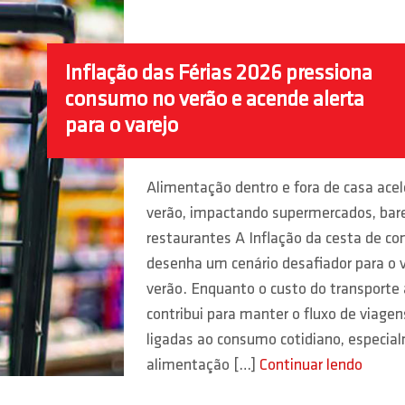
Inflação das Férias 2026 pressiona
consumo no verão e acende alerta
para o varejo
Alimentação dentro e fora de casa acel
verão, impactando supermercados, bar
restaurantes A Inflação da cesta de c
desenha um cenário desafiador para o v
verão. Enquanto o custo do transporte 
contribui para manter o fluxo de viage
ligadas ao consumo cotidiano, especia
alimentação […]
Continuar lendo