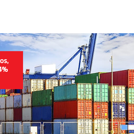
os,
,4%