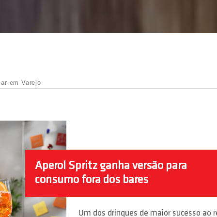
Aperol Spritz ganha versão para
consumo fora dos bares
Um dos drinques de maior sucesso ao 