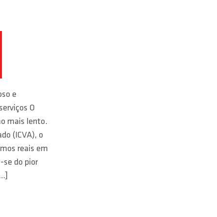
oso e
serviços O
mo mais lento.
ado (ICVA), o
ermos reais em
-se do pior
[…]