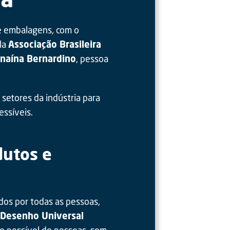
e embalagens, com o
ela
Associação Brasileira
anaína Bernardino
, pessoa
 setores da indústria para
ssíveis.
dutos e
ados por todas as pessoas,
Desenho Universal
o possível de pessoas, sem