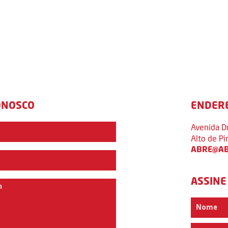
ONOSCO
ENDER
Avenida D
Alto de P
ABRE@AB
ASSINE