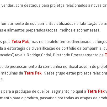
vendas, com destaque para projetos relacionados a novas ca
fornecimento de equipamentos utilizados na fabricação de um
etes e alimentos preparados (sopas, molhos e sobremesas).
as pela
Tetra Pak
, mas no paralelo temos direcionado esforç
 à estratégia de diversificação de portfólio da companhia, 
ados”, revela Rodrigo Godoi, Diretor de Processamento da
T
rea de processamento da companhia no Brasil advém de projet
m máquinas da
Tetra Pak
. Neste grupo estão projetos relacio
pó.
es para a produção de queijos, segmento no qual a
Tetra Pak
v
amento para o produto, passando por todas as etapas de produ