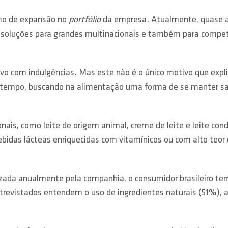
tmo de expansão no
portfólio
da empresa. Atualmente, quase a 
 soluções para grandes multinacionais e também para compe
o com indulgências. Mas este não é o único motivo que expl
empo, buscando na alimentação uma forma de se manter saudá
onais, como leite de origem animal, creme de leite e leite 
ebidas lácteas enriquecidas com vitamínicos ou com alto te
lizada anualmente pela companhia, o consumidor brasileiro t
evistados entendem o uso de ingredientes naturais (51%), al