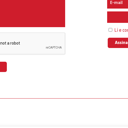
Interess
Li e c