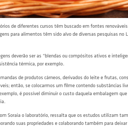
tórios de diferentes cursos têm buscado em fontes renovávei
agens para alimentos têm sido alvo de diversas pesquisas no
agens deverão ser as “blendas ou compósitos ativos e intelig
sistência térmica, por exemplo.
ndas de produtos cárneos, derivados do leite e frutas, cons
is; então, se colocarmos um filme contendo substâncias liv
exemplo, é possível diminuir o custo daquela embalagem que v
ia.
com Soraia o laboratório, ressalta que os estudos utilizam t
elhorando suas propriedades e colaborando também para deixa