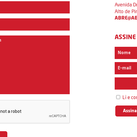
Avenida D
Alto de P
ABRE@AB
ASSINE
Interess
Li e c