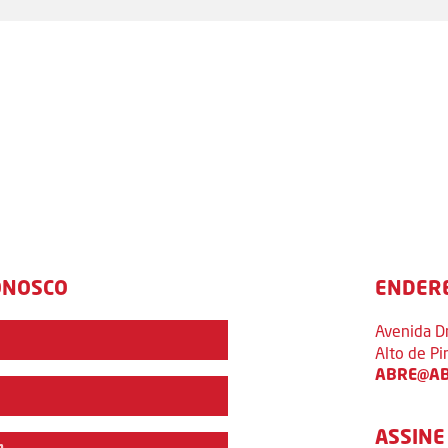
ONOSCO
ENDER
Avenida D
Alto de P
ABRE@AB
ASSINE