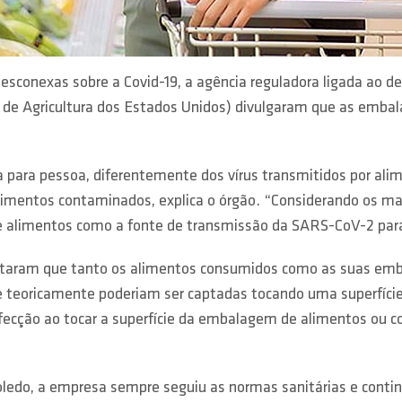
esconexas sobre a Covid-19, a agência reguladora ligada ao 
de Agricultura dos Estados Unidos) divulgaram que as embal
 para pessoa, diferentemente dos vírus transmitidos por alim
imentos contaminados, explica o órgão. “Considerando os mai
e alimentos como a fonte de transmissão da SARS-CoV-2 par
testaram que tanto os alimentos consumidos como as suas em
ue teoricamente poderiam ser captadas tocando uma superfíci
e infecção ao tocar a superfície da embalagem de alimentos o
Toledo, a empresa sempre seguiu as normas sanitárias e conti