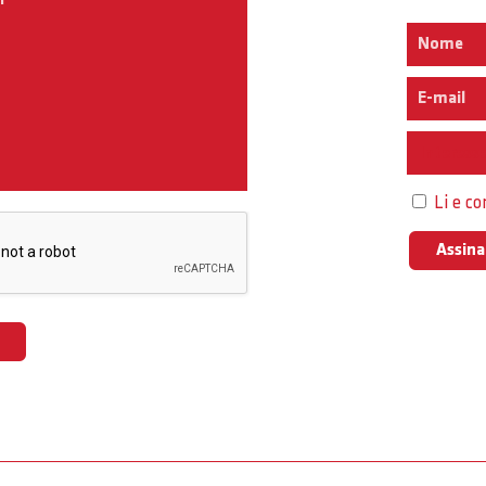
Interess
Li e c