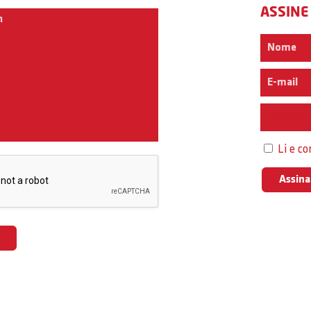
ASSINE
Interess
Li e c