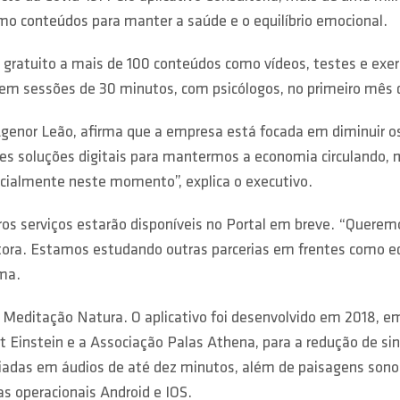
omo conteúdos para manter a saúde e o equilíbrio emocional.
gratuito a mais de 100 conteúdos como vídeos, testes e exerc
s em sessões de 30 minutos, com psicólogos, no primeiro mês 
Agenor Leão, afirma que a empresa está focada em diminuir os 
 soluções digitais para mantermos a economia circulando, m
cialmente neste momento”, explica o executivo.
tros serviços estarão disponíveis no Portal em breve. “Queremo
ultora. Estamos estudando outras parcerias em frentes como ed
rma.
p
Meditação Natura. O aplicativo foi desenvolvido em 2018, 
ert Einstein e a Associação Palas Athena, para a redução de s
adas em áudios de até dez minutos, além de paisagens sono
s operacionais Android e IOS.