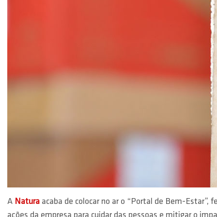
A
Natura
acaba de colocar no ar o “Portal de Bem-Estar”, fe
ações da empresa para cuidar das pessoas e mitigar o impa