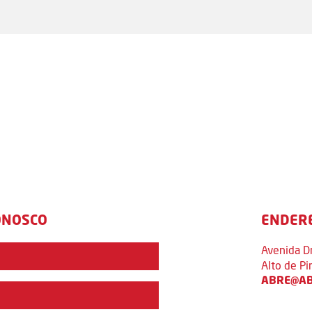
ONOSCO
ENDER
Avenida D
Alto de P
ABRE@AB