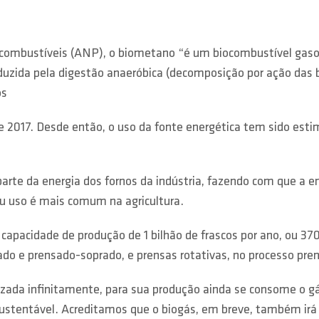
ocombustíveis (ANP), o biometano “é um biocombustível gasos
duzida pela digestão anaeróbica (decomposição por ação das b
os
e 2017. Desde então, o uso da fonte energética tem sido esti
arte da energia dos fornos da indústria, fazendo com que a em
eu uso é mais comum na agricultura.
pacidade de produção de 1 bilhão de frascos por ano, ou 370 
ado e prensado-soprado, e prensas rotativas, no processo pre
izada infinitamente, para sua produção ainda se consome o gá
 sustentável. Acreditamos que o biogás, em breve, também ir