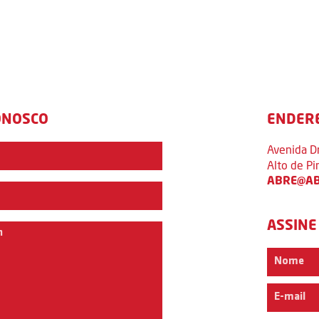
ONOSCO
ENDER
Avenida D
Alto de P
ABRE@AB
ASSINE