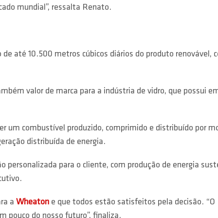
cado mundial”, ressalta Renato.
de até 10.500 metros cúbicos diários do produto renovável, c
ambém valor de marca para a indústria de vidro, que possui 
r um combustível produzido, comprimido e distribuído por mod
 geração distribuída de energia.
ão personalizada para o cliente, com produção de energia sus
cutivo.
ara a
Wheaton
e que todos estão satisfeitos pela decisão. “O
um pouco do nosso futuro”, finaliza.