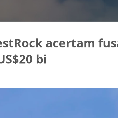
stRock acertam fusã
US$20 bi