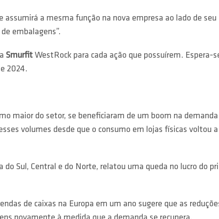
ue assumirá a mesma função na nova empresa ao lado de seu dir
 de embalagens”.
da
Smurfit
WestRock para cada ação que possuírem. Espera-se
de 2024.
mo maior do setor, se beneficiaram de um boom na demanda p
esses volumes desde que o consumo em lojas físicas voltou a
a do Sul, Central e do Norte, relatou uma queda no lucro do p
endas de caixas na Europa em um ano sugere que as reduções
gens novamente à medida que a demanda se recupera.