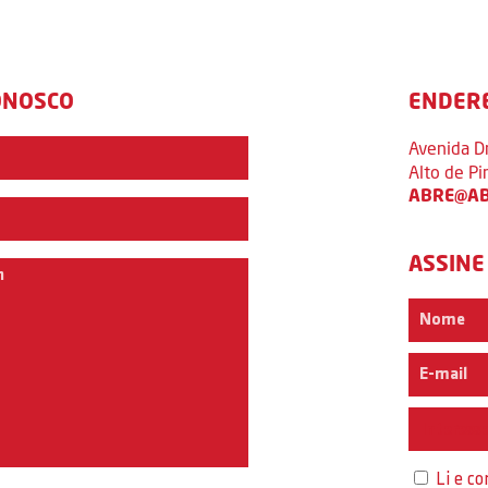
ONOSCO
ENDER
Avenida D
Alto de P
ABRE@AB
ASSINE
Interess
Li e c