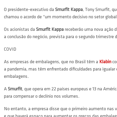
O presidente-executivo da
Smurfit Kappa
, Tony Smurfit, q
chamou o acordo de “um momento decisivo no setor global
Os acionistas da
Smurfit Kappa
receberão uma nova ação 
a conclusão do negócio, prevista para o segundo trimestre 
COVID
As empresas de embalagens, que no Brasil têm a
Klabin
co
a pandemia, mas têm enfrentado dificuldades para igualar 
embalagens.
A
Smurfit
, que opera em 22 países europeus e 13 na Améric
para compensar o declínio nos volumes.
No entanto, a empresa disse que o primeiro aumento nas v
e que haverá espaço para aumentar os preços das embala