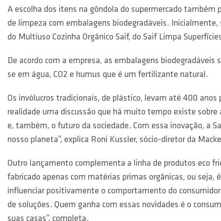
A escolha dos itens na gôndola do supermercado também po
de limpeza com embalagens biodegradáveis. Inicialmente, s
do Multiuso Cozinha Orgânico Saif, do Saif Limpa Superfície
De acordo com a empresa, as embalagens biodegradáveis s
se em água, CO2 e humus que é um fertilizante natural.
Os invólucros tradicionais, de plástico, levam até 400 an
realidade uma discussão que há muito tempo existe sobre a
e, também, o futuro da sociedade. Com essa inovação, a S
nosso planeta”, explica Roni Kussler, sócio-diretor da Mac
Outro lançamento complementa a linha de produtos eco fri
fabricado apenas com matérias primas orgânicas, ou seja, 
influenciar positivamente o comportamento do consumidor e
de soluções. Quem ganha com essas novidades é o consumid
suas casas”, completa.