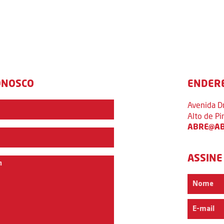
ONOSCO
ENDER
Avenida D
Alto de P
ABRE@AB
ASSINE