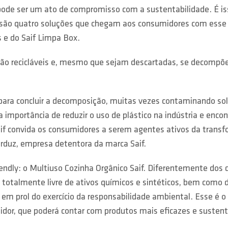
de ser um ato de compromisso com a sustentabilidade. É iss
ão quatro soluções que chegam aos consumidores com esse dife
s e do Saif Limpa Box.
ão recicláveis e, mesmo que sejam descartadas, se decompõ
os para concluir a decomposição, muitas vezes contaminando s
 importância de reduzir o uso de plástico na indústria e enc
aif convida os consumidores a serem agentes ativos da trans
kerduz, empresa detentora da marca Saif.
endly: o Multiuso Cozinha Orgânico Saif. Diferentemente dos
é totalmente livre de ativos químicos e sintéticos, bem com
m prol do exercício da responsabilidade ambiental. Esse é 
or, que poderá contar com produtos mais eficazes e sustent