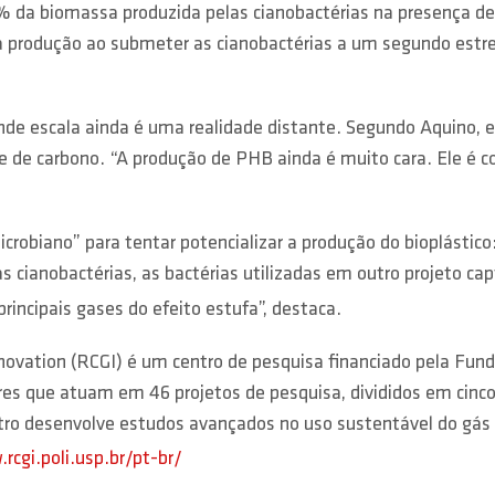
 da biomassa produzida pelas cianobactérias na presença de 
a produção ao submeter as cianobactérias a um segundo estre
nde escala ainda é uma realidade distante. Segundo Aquino, 
 de carbono. “A produção de PHB ainda é muito cara. Ele é c
robiano” para tentar potencializar a produção do bioplástico:
as cianobactérias, as bactérias utilizadas em outro projeto 
incipais gases do efeito estufa”, destaca.
ovation (RCGI) é um centro de pesquisa financiado pela Fun
es que atuam em 46 projetos de pesquisa, divididos em cinco 
ntro desenvolve estudos avançados no uso sustentável do gás n
rcgi.poli.usp.br/pt-br/