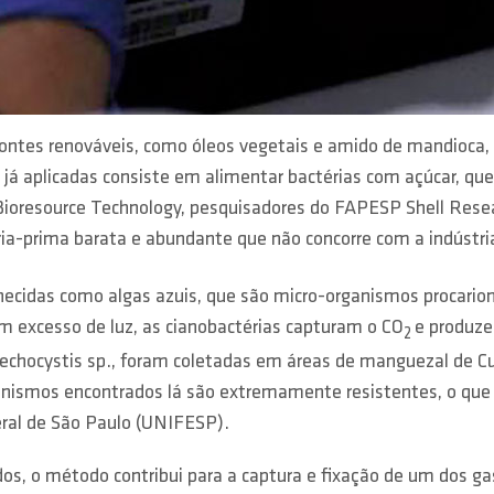
 fontes renováveis, como óleos vegetais e amido de mandioca, 
 já aplicadas consiste em alimentar bactérias com açúcar, qu
 Bioresource Technology, pesquisadores do FAPESP Shell Rese
ia-prima barata e abundante que não concorre com a indústria
ecidas como algas azuis, que são micro-organismos procarion
m excesso de luz, as cianobactérias capturam o CO
e produze
2
Synechocystis sp., foram coletadas em áreas de manguezal de
ismos encontrados lá são extremamente resistentes, o que é 
eral de São Paulo (UNIFESP).
s, o método contribui para a captura e fixação de um dos g