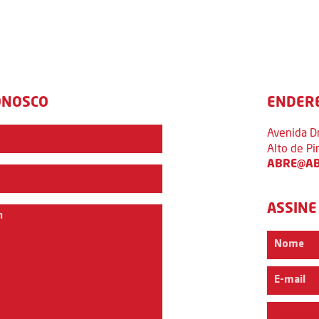
ONOSCO
ENDER
Avenida D
Alto de P
ABRE@AB
ASSINE
Interess