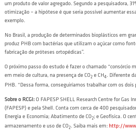
um produto de valor agregado. Segundo a pesquisadora, 31%
otimização – a hipótese é que seria possível aumentar ess
exemplo.
No Brasil, a produção de determinados bioplásticos em gra
produz PHB com bactérias que utilizam o açúcar como fonte
fabricação de próteses ortopédicas”.
O próximo passo do estudo é fazer o chamado “consórcio mic
em meio de cultura, na presença de CO
e CH
. Diferente d
2
4
PHB. “Dessa forma, conseguiríamos trabalhar com os dois pr
Sobre o RCGI:
O FAPESP SHELL Research Centre for Gas Inn
(FAPESP) e pela Shell. Conta com cerca de 400 pesquisador
Energia e Economia; Abatimento de CO
; e Geofísica. O ce
2
armazenamento e uso de CO
. Saiba mais em:
http://www.
2