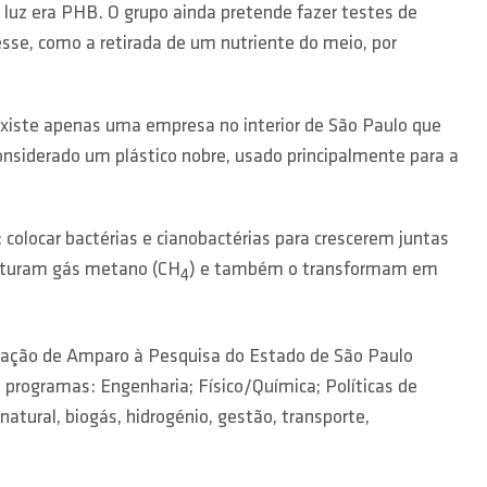
luz era PHB. O grupo ainda pretende fazer testes de
sse, como a retirada de um nutriente do meio, por
existe apenas uma empresa no interior de São Paulo que
onsiderado um plástico nobre, usado principalmente para a
 colocar bactérias e cianobactérias para crescerem juntas
capturam gás metano (CH
) e também o transformam em
4
dação de Amparo à Pesquisa do Estado de São Paulo
programas: Engenharia; Físico/Química; Políticas de
atural, biogás, hidrogénio, gestão, transporte,