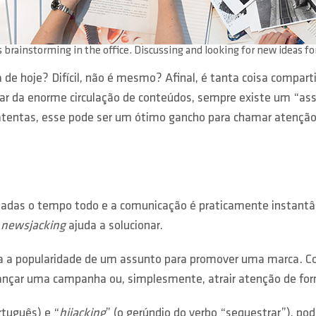
 brainstorming in the office. Discussing and looking for new ideas fo
 de hoje? Difícil, não é mesmo? Afinal, é tanta coisa compar
esar da enorme circulação de conteúdos, sempre existe um “
atentas, esse pode ser um ótimo gancho para chamar atenção d
as o tempo todo e a comunicação é praticamente instantânea
o
newsjacking
ajuda a solucionar.
ta a popularidade de um assunto para promover uma marca. 
lançar uma campanha ou, simplesmente, atrair atenção de for
rtuguês) e “
hijacking
” (o gerúndio do verbo “sequestrar”), po