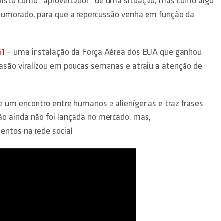
 visto como “aproveitador” de uma situação, mas como algo
umorado, para que a repercussão venha em função da
51
– uma instalação da Força Aérea dos EUA que ganhou
vasão viralizou em poucas semanas e atraiu a atenção de
de um encontro entre humanos e alienígenas e traz frases
o ainda não foi lançada no mercado, mas,
entos na rede social.