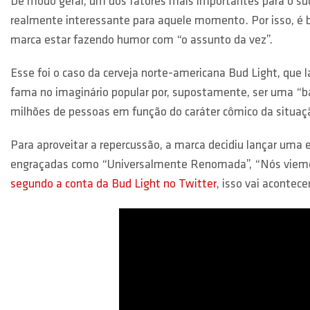
De modo geral, um dos fatores mais importantes para o s
realmente interessante para aquele momento. Por isso, 
marca estar fazendo humor com “o assunto da vez”.
Esse foi o caso da cerveja norte-americana Bud Light, que
fama no imaginário popular por, supostamente, ser uma “ba
milhões de pessoas em função do caráter cômico da situaç
Para aproveitar a repercussão, a marca decidiu lançar uma
engraçadas como “Universalmente Renomada”, “Nós viemos 
segundo a conta da Bud Light no Twitter
, isso vai acontec