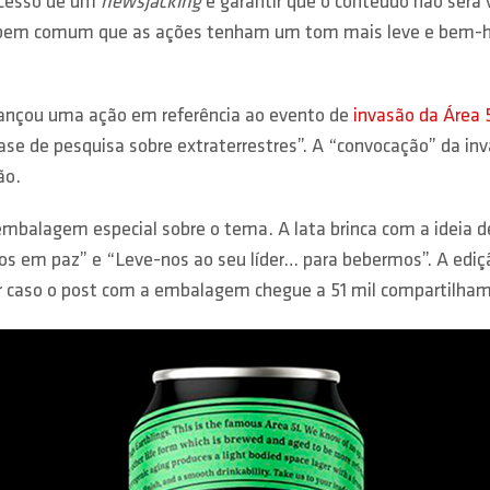
ucesso de um
newsjacking
é garantir que o conteúdo não será
é bem comum que as ações tenham um tom mais leve e bem-h
 lançou uma ação em referência ao evento de
invasão da Área 
se de pesquisa sobre extraterrestres”. A “convocação” da in
ão.
 embalagem especial sobre o tema. A lata brinca com a ideia 
em paz” e “Leve-nos ao seu líder… para bebermos”. A ediçã
er caso o post com a embalagem chegue a 51 mil compartilham