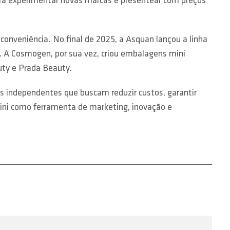
ara experimentar novas marcas e presentear com preços
nveniência. No final de 2025, a Asquan lançou a linha
. A Cosmogen, por sua vez, criou embalagens mini
uty e Prada Beauty.
 independentes que buscam reduzir custos, garantir
mini como ferramenta de marketing, inovação e