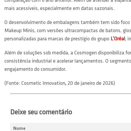
comparação com o ano anterior. Além de atender a viajant
mais acessíveis, especialmente em datas sazonais.
O desenvolvimento de embalagens também tem sido foco de 
Makeup Minis, com versões ultracompactas de batons, glos
personalizadas para marcas de prestígio do grupo
L’Oréa
l
, 
Além de soluções sob medida, a Cosmogen disponibiliza fo
consistência industrial e acelerar lançamentos. O segmen
engajamento do consumidor.
(Fonte: Cosmetic Innovation
,
20 de janeiro de 2026)
Deixe seu comentário