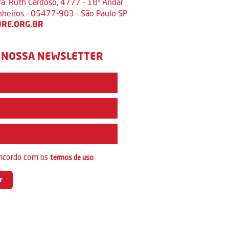
ra. Ruth Cardoso, 4777 – 18º Andar
inheiros – 05477-903 – São Paulo SP
RE.ORG.BR
 NOSSA NEWSLETTER
e
oncordo com os
termos de uso