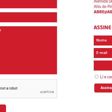
Avenida D
Alto de P
ABRE@AB
ASSINE
Interess
Li e c