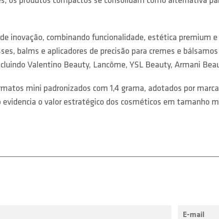
es, os produtos compactos se consolidam como alternativa p
inovação, combinando funcionalidade, estética premium e co
ses, balms e aplicadores de precisão para cremes e bálsamos
incluindo Valentino Beauty, Lancôme, YSL Beauty, Armani Bea
rmatos mini padronizados com 1,4 grama, adotados por marcas
to evidencia o valor estratégico dos cosméticos em tamanho 