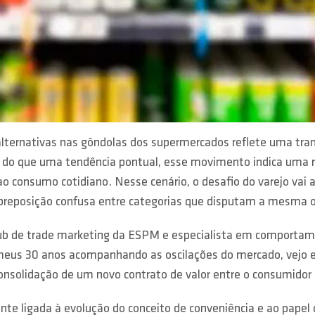
e alternativas nas gôndolas dos supermercados reflete uma 
is do que uma tendência pontual, esse movimento indica uma r
o consumo cotidiano. Nesse cenário, o desafio do varejo vai 
 a sobreposição confusa entre categorias que disputam a mesma
ub de trade marketing da ESPM e especialista em comportame
meus 30 anos acompanhando as oscilações do mercado, vejo
solidação de um novo contrato de valor entre o consumidor e a
e ligada à evolução do conceito de conveniência e ao papel 