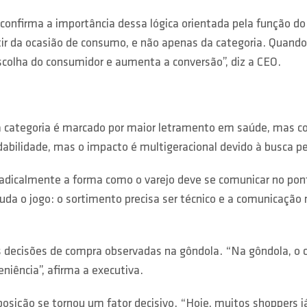
 confirma a importância dessa lógica orientada pela função d
rtir da ocasião de consumo, e não apenas da categoria. Quand
a escolha do consumidor e aumenta a conversão”, diz a CEO.
sa categoria é marcado por maior letramento em saúde, mas c
ilidade, mas o impacto é multigeracional devido à busca pel
adicalmente a forma como o varejo deve se comunicar no po
 muda o jogo: o sortimento precisa ser técnico e a comunicação
nas decisões de compra observadas na gôndola. “Na gôndola, 
niência”, afirma a executiva.
ição se tornou um fator decisivo. “Hoje, muitos shoppers já