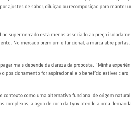
or ajustes de sabor, diluição ou recomposição para manter uni
l no supermercado está menos associado ao preço isoladamen
mento. No mercado premium e funcional, a marca abre portas, m
 pagar mais depende da clareza da proposta. “Minha experiên
e o posicionamento for aspiracional e o benefício estiver clar
sse contexto como uma alternativa funcional de origem natura
s complexas, a água de coco da Lynv atende a uma demanda p