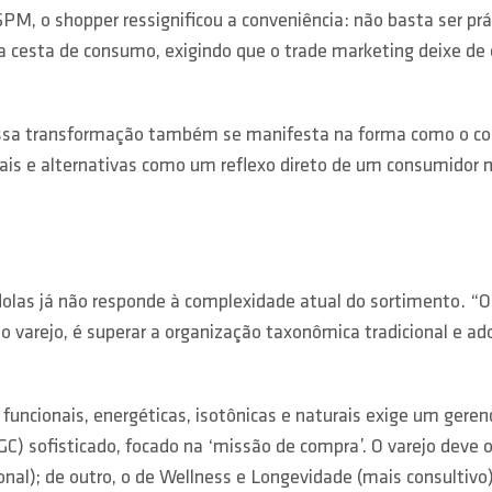
, o shopper ressignificou a conveniência: não basta ser prát
l da cesta de consumo, exigindo que o trade marketing deixe d
essa transformação também se manifesta na forma como o con
nais e alternativas como um reflexo direto de um consumidor 
dolas já não responde à complexidade atual do sortimento. “O
 do varejo, é superar a organização taxonômica tradicional e 
uncionais, energéticas, isotônicas e naturais exige um geren
) sofisticado, focado na ‘missão de compra’. O varejo deve or
al); de outro, o de Wellness e Longevidade (mais consultivo)”