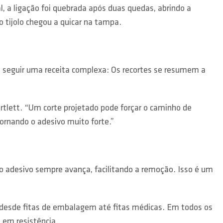
l, a ligação foi quebrada após duas quedas, abrindo a
 o tijolo chegou a quicar na tampa.
rio seguir uma receita complexa: Os recortes se resumem a
rtlett. “Um corte projetado pode forçar o caminho de
ornando o adesivo muito forte.”
do adesivo sempre avança, facilitando a remoção. Isso é um
, desde fitas de embalagem até fitas médicas. Em todos os
 em resistência.