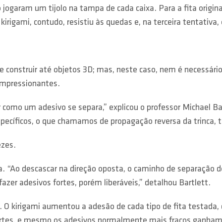
 jogaram um tijolo na tampa de cada caixa. Para a fita origina
kirigami, contudo, resistiu às quedas e, na terceira tentativa,
mite construir até objetos 3D; mas, neste caso, nem é necessá
impressionantes.
como um adesivo se separa,” explicou o professor Michael Ba
specíficos, o que chamamos de propagação reversa da trinca, t
ezes.
ita. “Ao descascar na direção oposta, o caminho de separação 
er adesivos fortes, porém liberáveis,” detalhou Bartlett.
. O kirigami aumentou a adesão de cada tipo de fita testada
fortes, e mesmo os adesivos normalmente mais fracos ganham