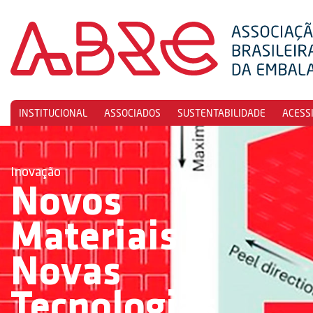
INSTITUCIONAL
ASSOCIADOS
SUSTENTABILIDADE
ACESS
Inovação
Novos
Materiais &
Novas
Tecnologias