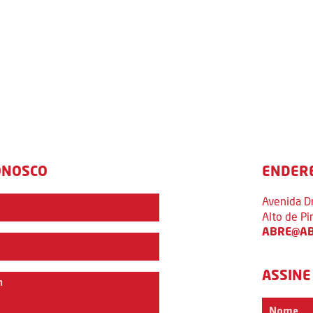
ONOSCO
ENDER
Avenida D
Alto de P
ABRE@AB
ASSINE