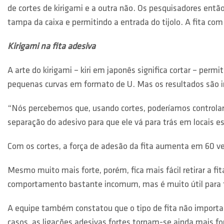
de cortes de kirigami e a outra não. Os pesquisadores então
tampa da caixa e permitindo a entrada do tijolo. A fita com 
Kirigami na fita adesiva
A arte do kirigami – kiri em japonês significa cortar – per
pequenas curvas em formato de U. Mas os resultados são 
“Nós percebemos que, usando cortes, poderíamos controlar 
separação do adesivo para que ele vá para trás em locais e
Com os cortes, a força de adesão da fita aumenta em 60 v
Mesmo muito mais forte, porém, fica mais fácil retirar a f
comportamento bastante incomum, mas é muito útil para faz
A equipe também constatou que o tipo de fita não importa
casos, as ligações adesivas fortes tornam-se ainda mais 