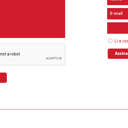
Interess
Li e c