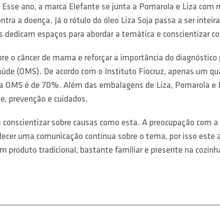
Esse ano, a marca Elefante se junta a Pomarola e Liza com 
 contra a doença. Já o rótulo do óleo Liza Soja passa a ser i
s dedicam espaços para abordar a temática e conscientizar 
e o câncer de mama e reforçar a importância do diagnóstico 
aúde (OMS). De acordo com o Instituto Fiocruz, apenas um qu
a OMS é de 70%. Além das embalagens de Liza, Pomarola e El
me, prevenção e cuidados.
 conscientizar sobre causas como esta. A preocupação com a 
lecer uma comunicação contínua sobre o tema, por isso este 
 produto tradicional, bastante familiar e presente na cozinh