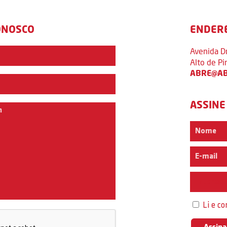
ONOSCO
ENDER
Avenida D
Alto de P
ABRE@AB
ASSINE
Interess
Li e c