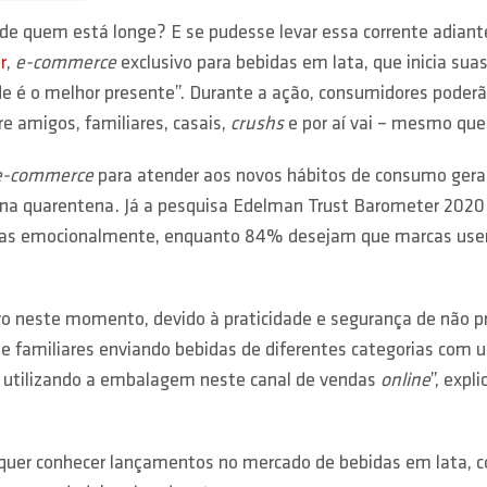
 de quem está longe? E se pudesse levar essa corrente adian
r
,
e-commerce
exclusivo para bebidas em lata, que inicia s
de é o melhor presente”. Durante a ação, consumidores poder
re amigos, familiares, casais,
crushs
e por aí vai – mesmo que
e-commerce
para atender aos novos hábitos de consumo gera
a quarentena. Já a pesquisa Edelman Trust Barometer 2020
as emocionalmente, enquanto 84% desejam que marcas usem 
o neste momento, devido à praticidade e segurança de não prec
s e familiares enviando bebidas de diferentes categorias 
va utilizando a embalagem neste canal de vendas
online
”, exp
uer conhecer lançamentos no mercado de bebidas em lata, com