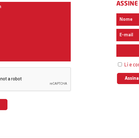
ASSINE
Interess
Li e c