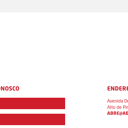
ONOSCO
ENDER
Avenida D
Alto de P
ABRE@AB