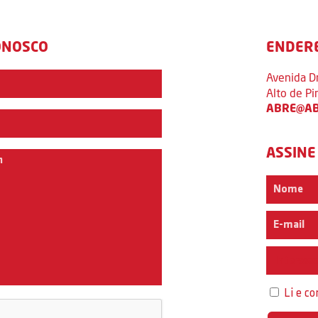
ONOSCO
ENDER
Avenida D
Alto de P
ABRE@AB
ASSINE
Interess
Li e c