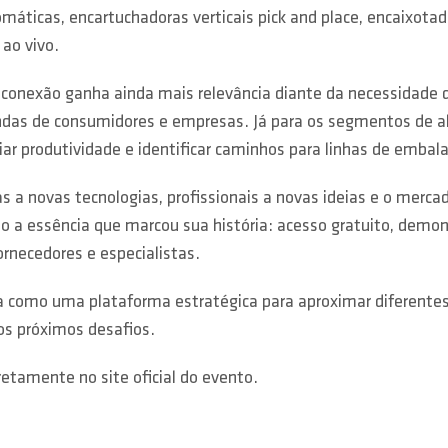
omáticas, encartuchadoras verticais pick and place, encaixot
ao vivo.
 conexão ganha ainda mais relevância diante da necessidade
andas de consumidores e empresas. Já para os segmentos de a
iar produtividade e identificar caminhos para linhas de embal
s a novas tecnologias, profissionais a novas ideias e o merc
 a essência que marcou sua história: acesso gratuito, demons
ornecedores e especialistas.
 como uma plataforma estratégica para aproximar diferentes
 os próximos desafios.
retamente no site oficial do evento.