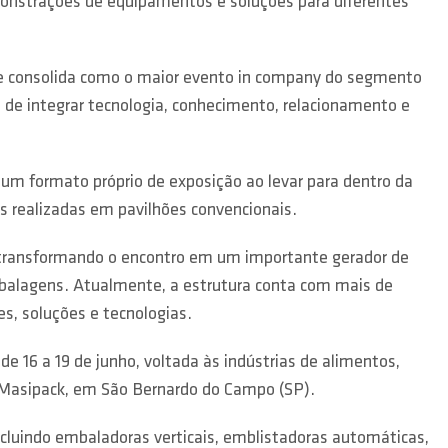
onstrações de equipamentos e soluções para diferentes
 se consolida como o maior evento in company do segmento
 de integrar tecnologia, conhecimento, relacionamento e
r um formato próprio de exposição ao levar para dentro da
 realizadas em pavilhões convencionais.
 transformando o encontro em um importante gerador de
mbalagens. Atualmente, a estrutura conta com mais de
s, soluções e tecnologias.
de 16 a 19 de junho, voltada às indústrias de alimentos,
po Masipack, em São Bernardo do Campo (SP).
cluindo embaladoras verticais, emblistadoras automáticas,