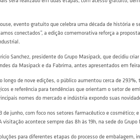
ís será realizado em duas etapas, com acesso gratuito, dem
House, evento gratuito que celebra uma década de história e
tamos conectados”, a edição comemorativa reforça a proposta
dustrial.
ricio Sanchez, presidente do Grupo Masipack, que decidiu cria
des da Masipack e da Fabrima, antes apresentados em feiras
o longo de nove edições, o público aumentou cerca de 293%,
icos e referência para tendências que orientam o setor de e
incipais nomes do mercado e indústria expondo suas novidade
 3 de junho, com foco nos setores farmacêutico e cosmético; e 
s. A visitação acontece sempre das 8h às 19h, na sede do Gru
oluções para diferentes etapas do processo de embalagem, in