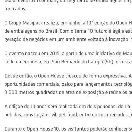
Maior evento in company do segmento de embalagens no pa
mercados
O Grupo Masipack realiza, em junho, a 10ª edição do Open 
de embalagens no Brasil. Com o tema “O futuro é ágil e es
geração de negócios em um ambiente voltado à inovação in
O evento nasceu em 2015, a partir de uma iniciativa de Mau
sede da empresa, em São Bernardo do Campo (SP), os estan
Desde então, o Open House cresceu de forma expressiva. A
oportunidades comerciais, palco para lançamentos tecnológ
3.000 metros quadrados de área de exposição e reúne os pr
A edição de 10 anos será realizada em dois períodos: de 1 a
bebidas, construção civil, pet food, entre outros mercado
Durante o Open House 10, os visitantes poderão conhecer s