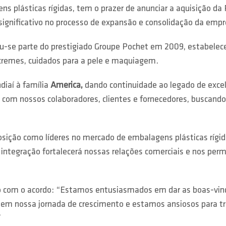
ns plásticas rígidas, tem o prazer de anunciar a aquisição d
ignificativo no processo de expansão e consolidação da empre
u-se parte do prestigiado Groupe Pochet em 2009, estabelece
remes, cuidados para a pele e maquiagem.
diaí à família
America,
dando continuidade ao legado de excelê
 com nossos colaboradores, clientes e fornecedores, buscand
 posição como líderes no mercado de embalagens plásticas rí
ntegração fortalecerá nossas relações comerciais e nos permi
 com o acordo: “Estamos entusiasmados em dar as boas-vinda
m nossa jornada de crescimento e estamos ansiosos para tra
”