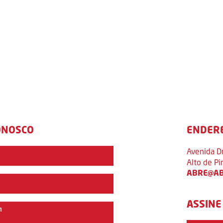
ONOSCO
ENDER
Avenida D
Alto de P
ABRE@AB
ASSINE