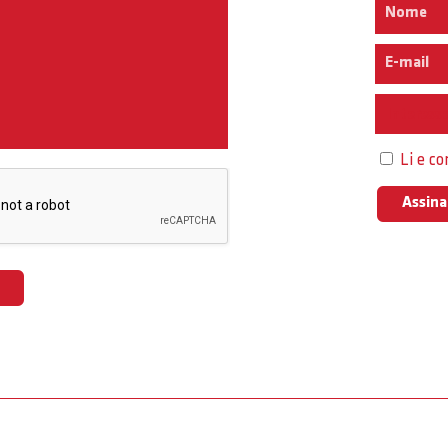
Interess
Li e c