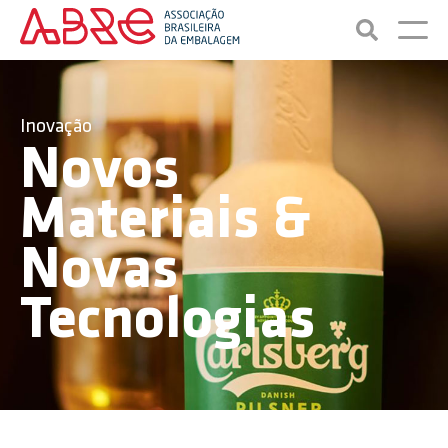
Inovação
Novos
Materiais &
Novas
Tecnologias