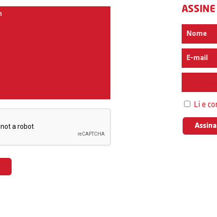
ASSINE
Interess
Li e c