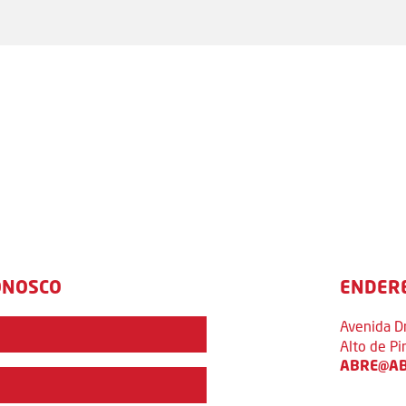
ONOSCO
ENDER
Avenida D
Alto de P
ABRE@AB