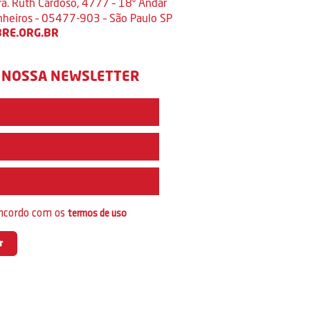
ra. Ruth Cardoso, 4777 – 18º Andar
inheiros – 05477-903 – São Paulo SP
RE.ORG.BR
 NOSSA NEWSLETTER
e
oncordo com os
termos de uso