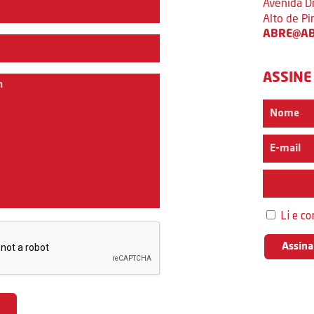
Avenida D
Alto de P
ABRE@AB
ASSINE
Interess
Li e c