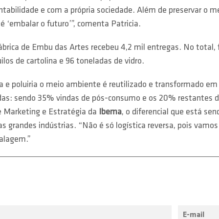
tabilidade e com a própria sociedade. Além de preservar o m
é ‘embalar o futuro’”, comenta Patricia.
fábrica de Embu das Artes recebeu 4,2 mil entregas. No total,
los de cartolina e 96 toneladas de vidro.
eta e poluiria o meio ambiente é reutilizado e transformado
das: sendo 35% vindas de pós-consumo e os 20% restantes de m
 Marketing e Estratégia da
Ibema
, o diferencial que está se
as grandes indústrias. “Não é só logística reversa, pois va
alagem.”