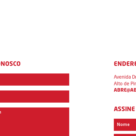
ONOSCO
ENDER
Avenida D
Alto de P
ABRE@AB
ASSINE