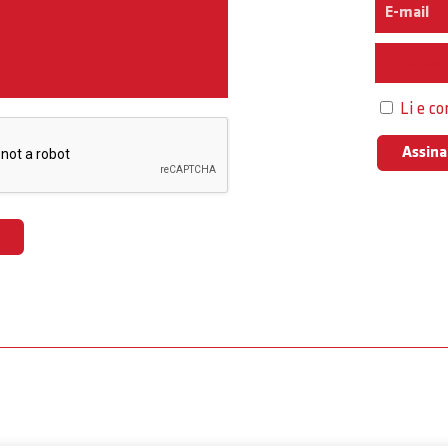
Interess
Li e c