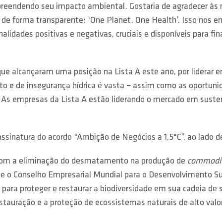
eendendo seu impacto ambiental. Gostaria de agradecer às n
de forma transparente: ‘One Planet. One Health’. Isso nos en
alidades positivas e negativas, cruciais e disponíveis para fi
ue alcançaram uma posição na Lista A este ano, por liderar 
 e de insegurança hídrica é vasta – assim como as oportunida
As empresas da Lista A estão liderando o mercado em sustent
inatura do acordo “Ambição de Negócios a 1,5°C”, ao lado de 
com a eliminação do desmatamento na produção de
commodit
e o Conselho Empresarial Mundial para o Desenvolvimento Su
 para proteger e restaurar a biodiversidade em sua cadeia de
tauração e a proteção de ecossistemas naturais de alto valor