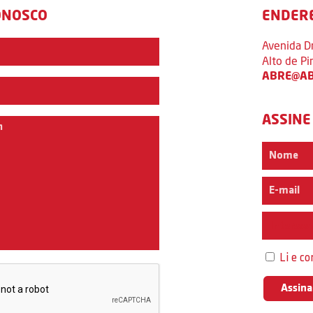
ONOSCO
ENDER
Avenida D
Alto de P
ABRE@AB
ASSINE
Interess
Li e c