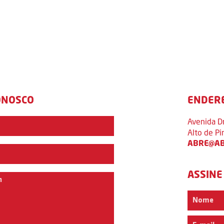
ONOSCO
ENDER
Avenida D
Alto de P
ABRE@AB
ASSINE