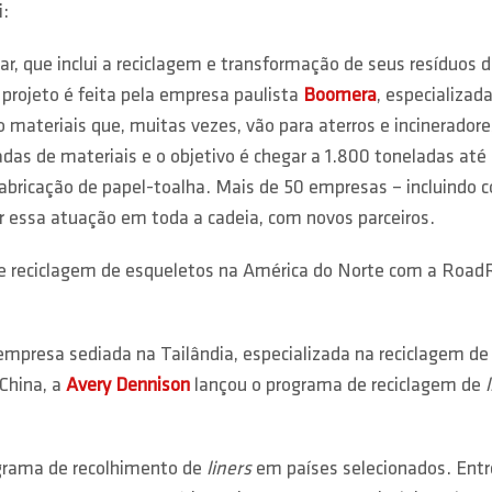
i:
r, que inclui a reciclagem e transformação de seus resíduos 
 projeto é feita pela empresa paulista
Boomera
, especializad
o materiais que, muitas vezes, vão para aterros e incinerador
das de materiais e o objetivo é chegar a 1.800 toneladas até 
fabricação de papel-toalha. Mais de 50 empresas – incluindo c
r essa atuação em toda a cadeia, com novos parceiros.
reciclagem de esqueletos na América do Norte com a RoadRun
presa sediada na Tailândia, especializada na reciclagem de P
China, a
Avery Dennison
lançou o programa de reciclagem de
grama de recolhimento de
liners
em países selecionados. Entr