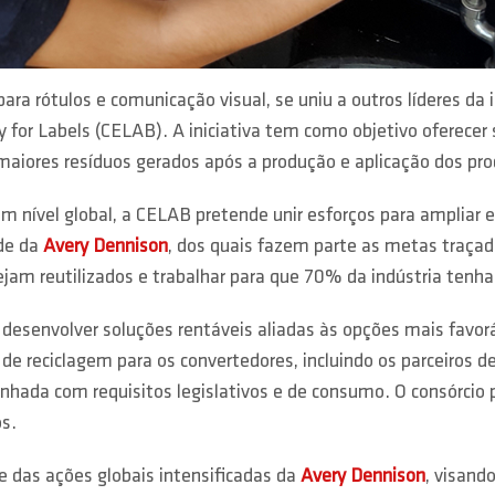
ara rótulos e comunicação visual, se uniu a outros líderes da 
y for Labels (CELAB). A iniciativa tem como objetivo oferecer
 maiores resíduos gerados após a produção e aplicação dos pr
nível global, a CELAB pretende unir esforços para ampliar ess
de da
Avery Dennison
, dos quais fazem parte as metas traçad
ejam reutilizados e trabalhar para que 70% da indústria tenh
desenvolver soluções rentáveis aliadas às opções mais favoráv
de reciclagem para os convertedores, incluindo os parceiros d
inhada com requisitos legislativos e de consumo. O consórcio
os.
e das ações globais intensificadas da
Avery Dennison
, visand