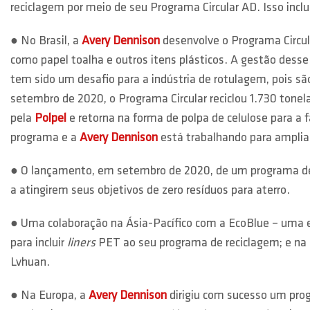
reciclagem por meio de seu Programa Circular AD. Isso inclu
● No Brasil, a
Avery Dennison
desenvolve o Programa Circula
como papel toalha e outros itens plásticos. A gestão desse
tem sido um desafio para a indústria de rotulagem, pois sã
setembro de 2020, o Programa Circular reciclou 1.730 tonela
pela
Polpel
e retorna na forma de polpa de celulose para a 
programa e a
Avery Dennison
está trabalhando para amplia
● O lançamento, em setembro de 2020, de um programa de 
a atingirem seus objetivos de zero resíduos para aterro.
● Uma colaboração na Ásia-Pacífico com a EcoBlue – uma em
para incluir
liners
PET ao seu programa de reciclagem; e na 
Lvhuan.
● Na Europa, a
Avery Dennison
dirigiu com sucesso um pro