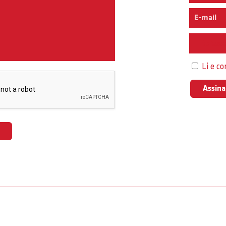
Interess
Li e c