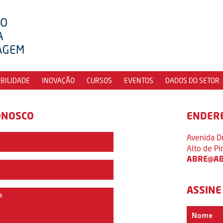
IBILIDADE
INOVAÇÃO
CURSOS
EVENTOS
DADOS DO SETOR
ONOSCO
ENDER
Avenida D
Alto de P
ABRE@AB
ASSINE