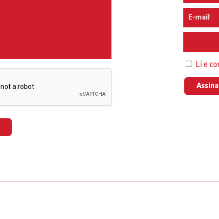
Interess
Li e c