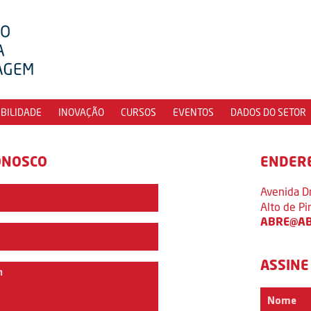
IBILIDADE
INOVAÇÃO
CURSOS
EVENTOS
DADOS DO SETOR
ONOSCO
ENDER
Avenida D
Alto de P
ABRE@AB
ASSINE