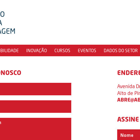
IBILIDADE
INOVAÇÃO
CURSOS
EVENTOS
DADOS DO SETOR
ONOSCO
ENDER
Avenida D
Alto de P
ABRE@AB
ASSINE