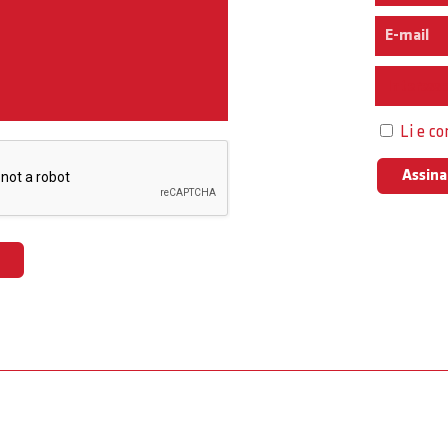
Interess
Li e c