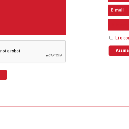
Interess
Li e c