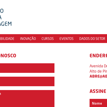
IBILIDADE
INOVAÇÃO
CURSOS
EVENTOS
DADOS DO SETOR
ONOSCO
ENDER
Avenida D
Alto de P
ABRE@AB
ASSINE