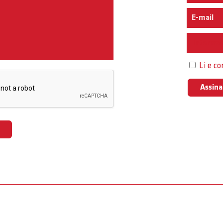
Interess
Li e c