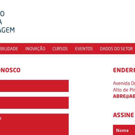
IBILIDADE
INOVAÇÃO
CURSOS
EVENTOS
DADOS DO SETOR
ONOSCO
ENDER
Avenida D
Alto de P
ABRE@AB
ASSINE