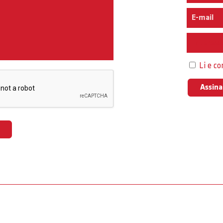
Interess
Li e c