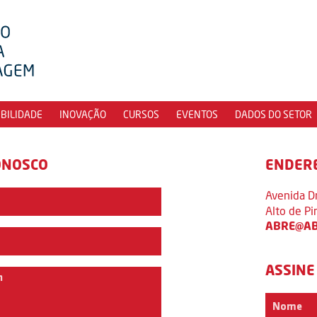
IBILIDADE
INOVAÇÃO
CURSOS
EVENTOS
DADOS DO SETOR
ONOSCO
ENDER
Avenida D
Alto de P
ABRE@AB
ASSINE