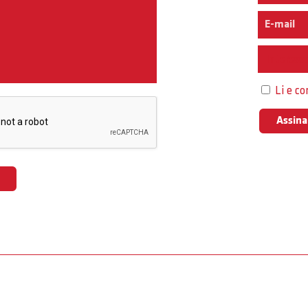
Interess
Li e c