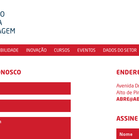
IBILIDADE
INOVAÇÃO
CURSOS
EVENTOS
DADOS DO SETOR
ONOSCO
ENDER
Avenida D
Alto de P
ABRE@AB
ASSINE