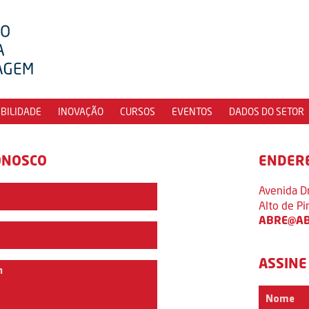
IBILIDADE
INOVAÇÃO
CURSOS
EVENTOS
DADOS DO SETOR
ONOSCO
ENDER
Avenida D
Alto de P
ABRE@AB
ASSINE