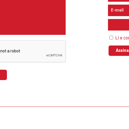
Interess
Li e c