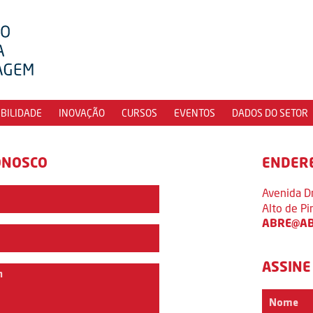
IBILIDADE
INOVAÇÃO
CURSOS
EVENTOS
DADOS DO SETOR
ONOSCO
ENDER
Avenida D
Alto de P
ABRE@AB
ASSINE