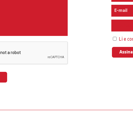
Interess
Li e c