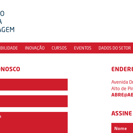
IBILIDADE
INOVAÇÃO
CURSOS
EVENTOS
DADOS DO SETOR
ONOSCO
ENDER
Avenida D
Alto de P
ABRE@AB
ASSINE