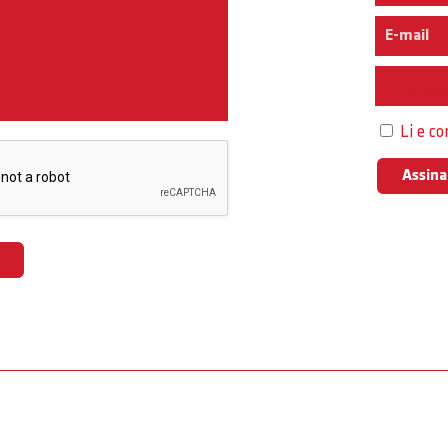
Interess
Li e c