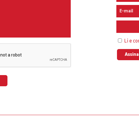
Interess
Li e c