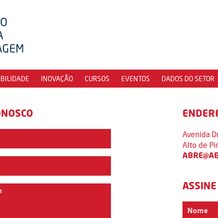
IBILIDADE
INOVAÇÃO
CURSOS
EVENTOS
DADOS DO SETOR
ONOSCO
ENDER
Avenida D
Alto de P
ABRE@AB
ASSINE