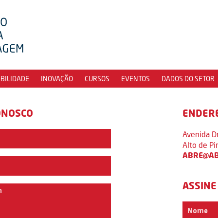
IBILIDADE
INOVAÇÃO
CURSOS
EVENTOS
DADOS DO SETOR
ONOSCO
ENDER
Avenida D
Alto de P
ABRE@AB
ASSINE