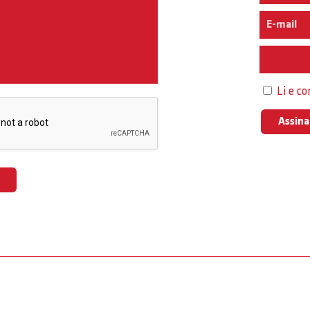
Interess
Li e c