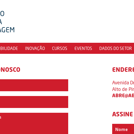
IBILIDADE
INOVAÇÃO
CURSOS
EVENTOS
DADOS DO SETOR
ONOSCO
ENDER
Avenida D
Alto de P
ABRE@AB
ASSINE