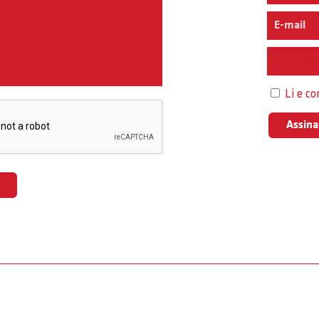
Interess
Li e c