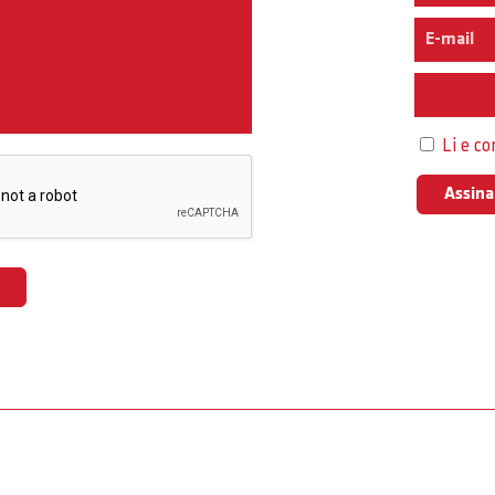
Interess
Li e c