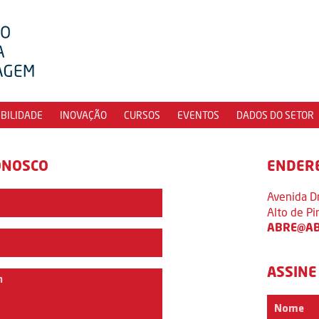
IBILIDADE
INOVAÇÃO
CURSOS
EVENTOS
DADOS DO SETOR
ONOSCO
ENDER
Avenida D
Alto de P
ABRE@AB
ASSINE