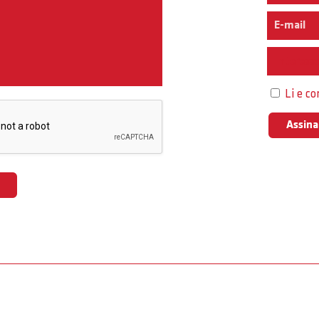
Interess
Li e c