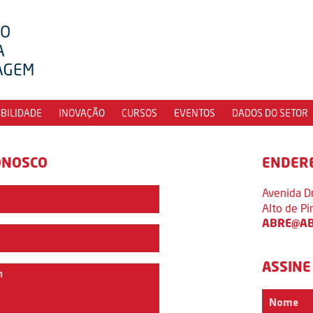
IBILIDADE
INOVAÇÃO
CURSOS
EVENTOS
DADOS DO SETOR
ONOSCO
ENDER
Avenida D
Alto de P
ABRE@AB
ASSINE