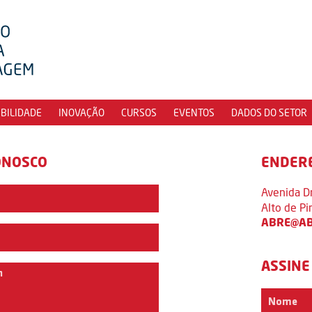
IBILIDADE
INOVAÇÃO
CURSOS
EVENTOS
DADOS DO SETOR
ONOSCO
ENDER
Avenida D
Alto de P
ABRE@AB
ASSINE