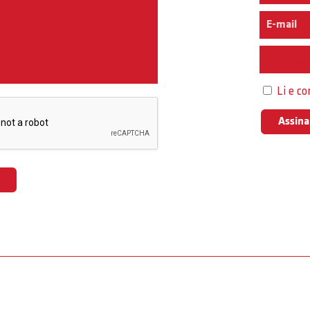
Interess
Li e c