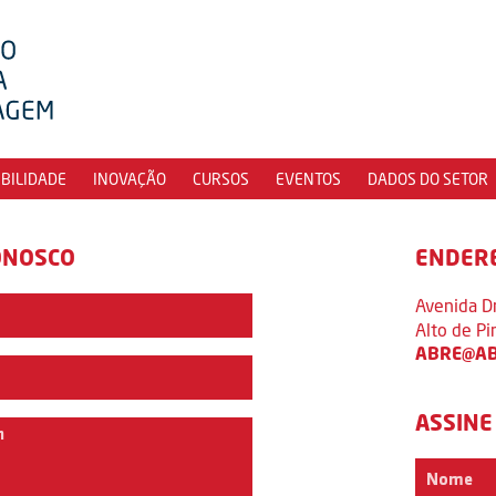
IBILIDADE
INOVAÇÃO
CURSOS
EVENTOS
DADOS DO SETOR
ONOSCO
ENDER
Avenida D
Alto de P
ABRE@AB
ASSINE