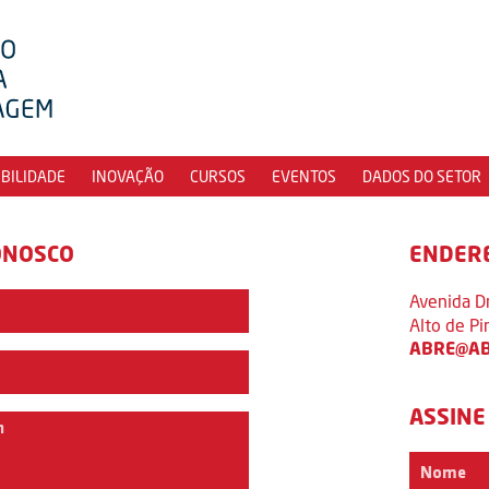
IBILIDADE
INOVAÇÃO
CURSOS
EVENTOS
DADOS DO SETOR
ONOSCO
ENDER
Avenida D
Alto de P
ABRE@AB
ASSINE