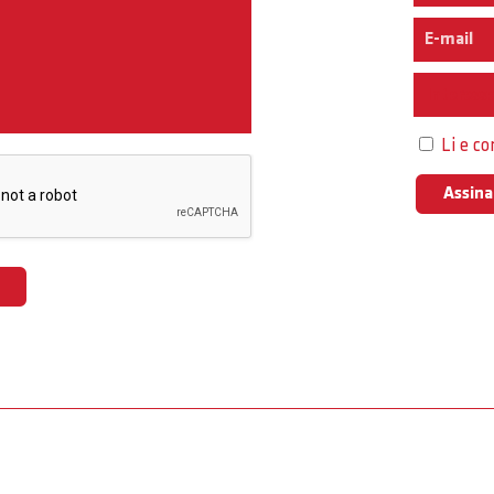
Interess
Li e c