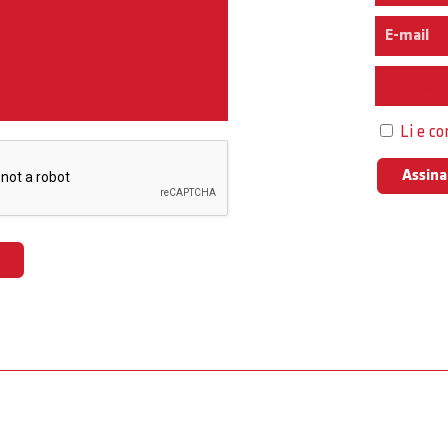
Interess
Li e c