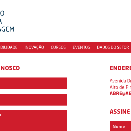
IBILIDADE
INOVAÇÃO
CURSOS
EVENTOS
DADOS DO SETOR
ONOSCO
ENDER
Avenida D
Alto de P
ABRE@AB
ASSINE