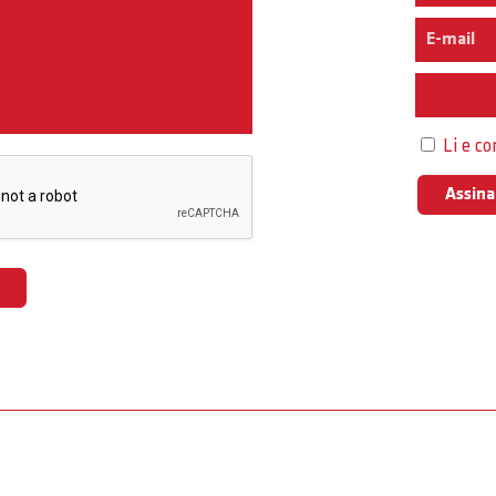
Interess
Li e c