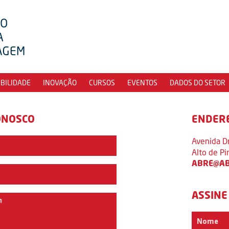
IBILIDADE
INOVAÇÃO
CURSOS
EVENTOS
DADOS DO SETOR
ONOSCO
ENDER
Avenida D
Alto de P
ABRE@AB
ASSINE