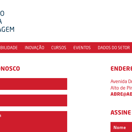
IBILIDADE
INOVAÇÃO
CURSOS
EVENTOS
DADOS DO SETOR
ONOSCO
ENDER
Avenida D
Alto de P
ABRE@AB
ASSINE