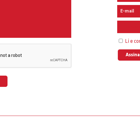
Interess
Li e c