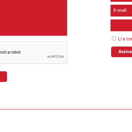
Interess
Li e c