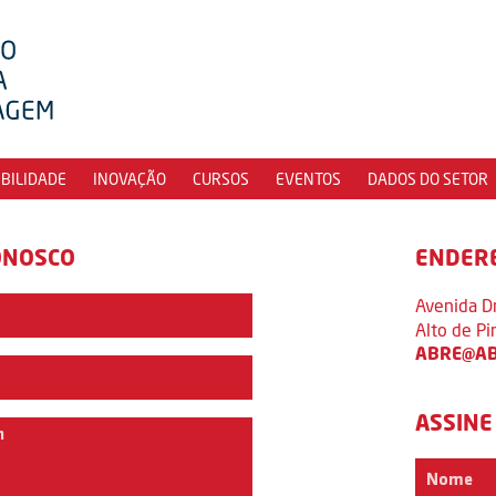
IBILIDADE
INOVAÇÃO
CURSOS
EVENTOS
DADOS DO SETOR
ONOSCO
ENDER
Avenida D
Alto de P
ABRE@AB
ASSINE