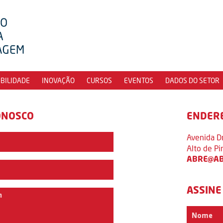
IBILIDADE
INOVAÇÃO
CURSOS
EVENTOS
DADOS DO SETOR
ONOSCO
ENDER
Avenida D
Alto de P
ABRE@AB
ASSINE