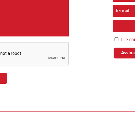
Interess
Li e c