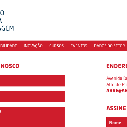
IBILIDADE
INOVAÇÃO
CURSOS
EVENTOS
DADOS DO SETOR
ONOSCO
ENDER
Avenida D
Alto de P
ABRE@AB
ASSINE