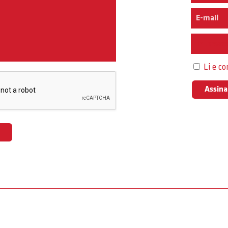
Interess
Li e c