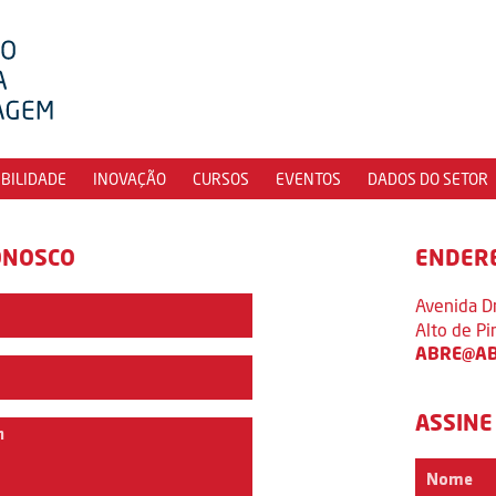
IBILIDADE
INOVAÇÃO
CURSOS
EVENTOS
DADOS DO SETOR
ONOSCO
ENDER
Avenida D
Alto de P
ABRE@AB
ASSINE