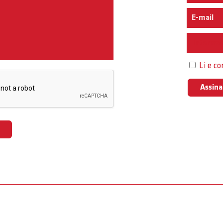
Interess
Li e c