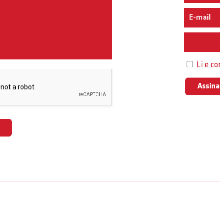
Interess
Li e c