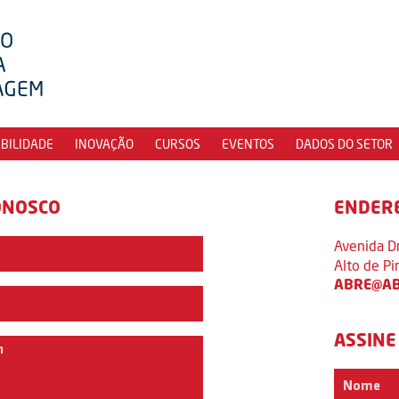
IBILIDADE
INOVAÇÃO
CURSOS
EVENTOS
DADOS DO SETOR
ONOSCO
ENDER
Avenida D
Alto de P
ABRE@AB
ASSINE